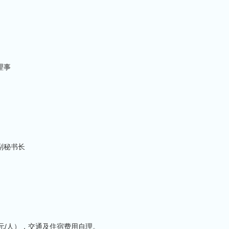
任
理事
副秘书长
0 元/人），交通及住宿费用自理。