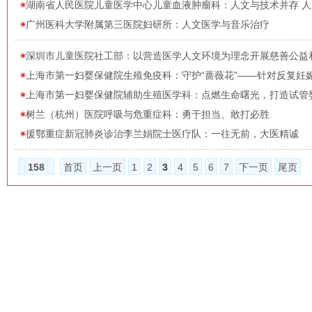
湖南省人民医院儿童医学中心儿童血液肿瘤科：人文与技术并存 
广州医科大学附属第三医院妇研所：人文医学与音乐治疗
深圳市儿童医院社工部：以营造医学人文环境为理念开展慈善公益
上海市第一妇婴保健院生殖免疫科：守护“蔷薇花”——针对反复妊娠
上海市第一妇婴保健院辅助生殖医学科：点燃生命曙光，打造试管
树兰（杭州）医院呼吸与危重症科：勇于担当、敢打必胜
援鄂重症新冠肺炎诊治李兰娟院士医疗队：一往无前，大医精诚
158
首页
上一页
1
2
3
4
5
6
7
下一页
尾页