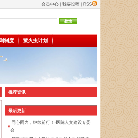
会员中心
|
我要投稿
|
RSS
则制度
萤火虫计划
推荐资讯
最后更新
同心同力，继续前行！-医院人文建设专委
会