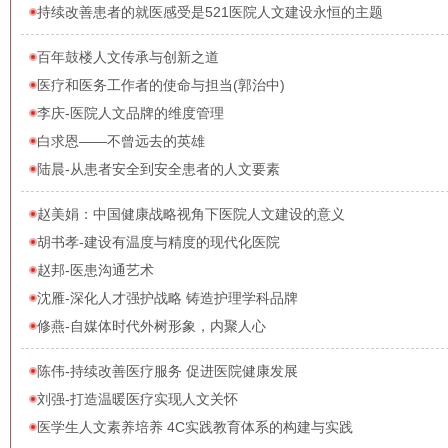
持续改善患者的就医感受是521医院人文建设永恒的主题
百年鼓楼人文传承与创新之道
医疗和医务工作者的使命与担当(郭治中)
李庆-医院人文品牌的维度管理
白求恩――不曾远去的英雄
陆晨-从患者安全到安全患者的人文要素
赵美娟：中国健康战略视角下医院人文建设的意义
胡书孝-建设有温度与精度的现代化医院
赵邦-医患沟通艺术
沈雁-深化人才强护战略 铸造护理学科品牌
修燕-自媒体时代外树形象，内聚人心
陈伟-持续改善医疗服务 促进医院健康发展
刘强-打造温暖医疗实现人文关怀
医学生人文素养培养 4C实践教育体系的构建与实践