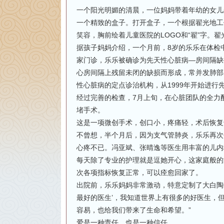
一个阳光明媚的清晨，一位妈妈带着年幼的女儿
一个精致的盒子。打开盒子，一个根据翟光地工
笑容，胸前绘着儿童医院的LOGO和“翟”字。
据孩子妈妈介绍，一个月前，8岁的乐乐在体检
家门诊，乐乐被确诊为先天性心脏病—房间隔缺
心房间隔上残留未闭的缺损而形成，常并发肺部
性心脏病的定点诊治机构，从1999年开始进行
经过完善的检查，7月上旬，在心脏团队的全力
堵手术。
这是一项微创手术，创口小，疼痛轻，术后恢复
不曾想，半个月后，因为支气管肺炎，乐乐再次
心疼不已。冯亚斌、张晴逸等医生用丰富的儿内
每天除了专业的护理就是逗她开心，这家庭般的
次各项指标恢复正常，可以痊愈回家了。
出院前，乐乐妈妈非常激动，特意定制了大白陶
最好的医生’，我知道世界上有很多的好医生，
容易，也给我们带来了生命和希望。”
爱是一种责任，也是一种信任。