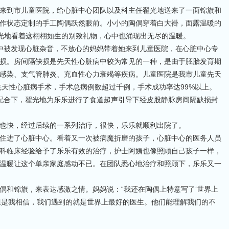
来到市儿童医院，给心脏中心团队以及科主任翟光地送来了一面锦旗和
作状态定制的手工陶偶跃然眼前。小小的陶偶穿着白大褂，面露温暖的
翟光地看着这栩栩如生的别致礼物，心中也涌现出无尽的温暖。
中被发现心脏杂音，不放心的妈妈带着她来到儿童医院，在心脏中心专
损。房间隔缺损是先天性心脏病中较为常见的一种，是由于胚胎发育期
感染、支气管肺炎、充血性心力衰竭等疾病。儿童医院是我市儿童先天
先天性心脏病手术，手术总病例数超过千例，手术成功率达99%以上。
配合下，翟光地为乐乐进行了食道超声引导下经皮股静脉房间隔缺损封
也快，经过后续的一系列治疗，很快，乐乐就顺利出院了。
住进了心脏中心。看着又一次被病魔折磨的孩子，心脏中心的医务人员
科临床经验给予了乐乐有效的治疗，护士阿姨也像照顾自己孩子一样，
温暖让这个单亲家庭感动不已。在团队悉心地治疗和照顾下，乐乐又一
偶和锦旗，来表达感激之情。妈妈说：“我还在陶偶上特意写了‘世界上
但是我相信，我们遇到的就是世界上最好的医生。他们能理解我们的不