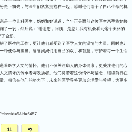
纷走上前去，与医生们紧紧拥抱在一起，感谢他们给予了自己生命的机
亲是一位儿科医生，妈妈和她说道，当年正是面前这位医生亲手将她接
鞠了一躬，然后说：“谢谢您，阿姨。是您让我有机会看到这个美丽的
行了合影。
解了医生的工作，更让他们感受到了医学人文的温情与力量。同时也让
一种使命与担当。爸爸妈妈们用自己的双手和智慧，守护着每一个生命
递着医学人文的情怀。他们不仅关注病人的身体健康，更关注他们的心
人文情怀的传承者与发扬者。他们将带着这份情怀与信念，继续前行在
量。相信在他们的努力下，未来的医学界将更加充满爱与希望，为更多
p?classid=5&id=6457
11