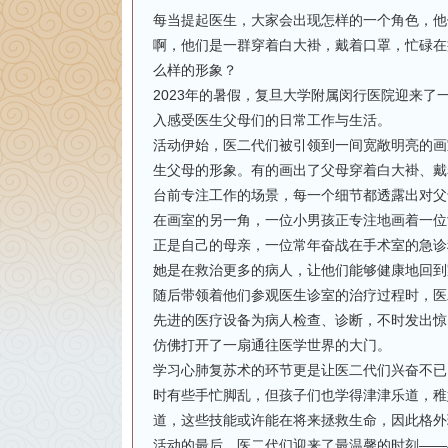
每当提起医生，大家会出现怎样的一个角色，他
啊，他们是一群穿着白大褂，戴着口罩，忙碌在
么样的形象？
2023年的暑假，复旦大学附属闵行医院迎来
入感受医生父母们的日常工作与生活。
活动伊始，医二代们被引领到一间宽敞明亮的画
生父母的形象。有的画出了父母穿着白大褂、戴
台前专注工作的场景，每一个细节都透露出对父
在画室的另一角，一位小男孩正专注地画着一位
正是自己的母亲，一位常年奋战在手术室的急诊
她是在救治更多的病人，让他们能够健康地回到
随后带领着他们参观医生诊室的治疗过程时，医
先进的医疗设备为病人检查、诊断，不时发出惊
仿佛打开了一扇通往医学世界的大门。
学习心肺复苏术的环节更是让医二代们兴奋不已
时有些手忙脚乱，但孩子们也学得津津乐道，稚
道，这些技能或许能在将来拯救生命，因此格外
活动的最后，医二代们迎来了最温馨的时刻——