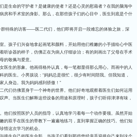
们是生命的守护者？是健康的使者？还是心灵的慰藉者？在我的脑海中
病房和手术室的身影。那么，在那些孩子们的心目中，医生到底是个什
了一群特殊的访客——医二代们，他们即将开启一段难忘的体验之旅，深
室。孩子们兴奋地拿起画笔和颜料，开始用他们稚嫩的小手描绘心中医
着听诊器的样子，仿佛正在为病人仔细诊治；有的则画出了父母在手术
母的敬佩与爱意。
女医生的形象。他画得格外认真，每一笔都显得那么用心。而画中的人
科的医生。小男孩说：“妈妈总是很忙，很少有时间陪我。但我知道，
家人身边。我为妈妈感到骄傲！”
二代们仿佛置身于一个神奇的世界。他们好奇地观察着医生们如何运用
叹声。当医生们解释这些设备的用途和原理时，孩子们听得津津有味，
。他们按照医护人员的指导，认真地学习着每一个动作要领。虽然开始
嫩的双手在医生的带教下一遍遍地练习，直到掌握正确的技巧。他们知
珍惜这次学习的机会。
与接生自己的医生合影。当孩子们看到那些曾经亲手迎接自己来到这个