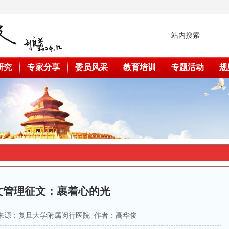
站内搜索
研究
专家分享
委员风采
教育培训
专题活动
规
文管理征文：裹着心的光
15 来源：复旦大学附属闵行医院 作者：高华俊