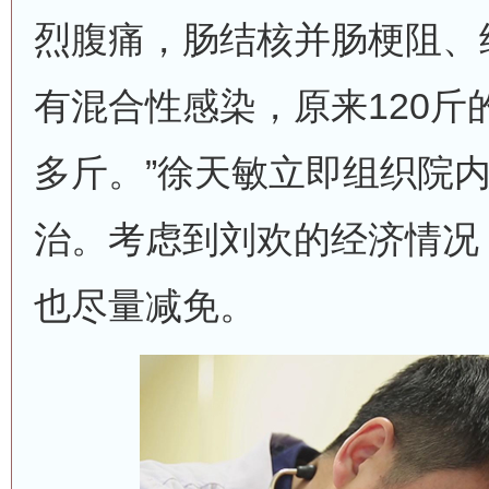
烈腹痛，肠结核并肠梗阻、
有混合性感染，原来120斤
多斤。”徐天敏立即组织院
治。考虑到刘欢的经济情况
也尽量减免。